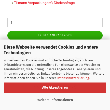
Tillmann Verpackungen
®
Direktanfrage
IN DEN ANFRAGEKORB
Diese Webseite verwendet Cookies und andere
Technologien
Sortieren nach
60 pro Seite
Wir verwenden Cookies und ähnliche Technologien, auch von
Drittanbietern, um die ordentliche Funktionsweise der Website zu
gewährleisten, die Nutzung unseres Angebotes zu analysieren und
1
Ihnen ein bestmögliches Einkaufserlebnis bieten zu können. Weitere
Informationen finden Sie in unserer
Datenschutzerklärung
.
1
bis
27
(von insgesamt
27
)
Alle Akzeptieren
Weitere Informationen