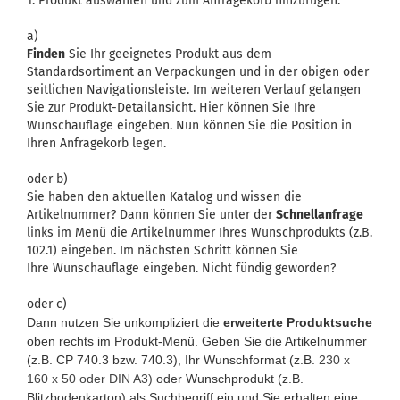
1. Produkt auswählen und zum Anfragekorb hinzufügen.
a)
Finden
Sie Ihr geeignetes Produkt aus dem
Standardsortiment an Verpackungen und in der obigen oder
seitlichen Navigationsleiste. Im weiteren Verlauf gelangen
Sie zur Produkt-Detailansicht. Hier können Sie Ihre
Wunschauflage eingeben. Nun können Sie die Position in
Ihren Anfragekorb legen.
oder b)
Sie haben den aktuellen Katalog und wissen die
Artikelnummer? Dann können Sie unter der
Schnellanfrage
links im Menü die Artikelnummer Ihres Wunschprodukts (z.B.
102.1) eingeben. Im nächsten Schritt können Sie
Ihre Wunschauflage eingeben. Nicht fündig geworden?
oder c)
Dann nutzen Sie unkompliziert die
erweiterte Produktsuche
oben rechts im Produkt-Menü. Geben Sie die Artikelnummer
(z.B. CP 740.3 bzw. 740.3), Ihr Wunschformat (z.B.
230 x
160 x 50 oder DIN A3)
oder Wunschprodukt (z.B.
Blitzbodenkarton) als Suchbegriff ein und Sie erhalten eine