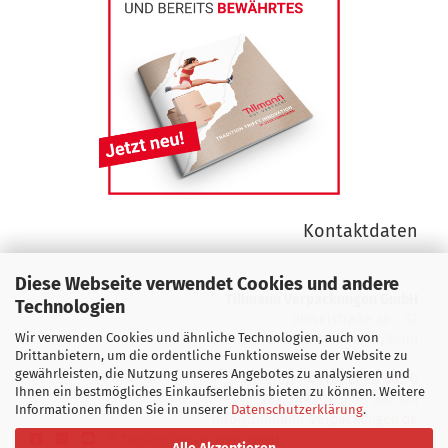
Kontaktdaten
Diese Webseite verwendet Cookies und andere
Tillmann Verpackungen GmbH
Technologien
Dieselstraße 46 - 52
Wir verwenden Cookies und ähnliche Technologien, auch von
D 63165 Mühlheim/Main
Drittanbietern, um die ordentliche Funktionsweise der Website zu
gewährleisten, die Nutzung unseres Angebotes zu analysieren und
Telefon:
+49 (0) 61 08 602 0
Ihnen ein bestmögliches Einkaufserlebnis bieten zu können. Weitere
Fax: +49 (0) 61 08 602 124
Informationen finden Sie in unserer
Datenschutzerklärung
.
info@tillmann-verpackungen.de
©
Tillmann Verpackungen GmbH