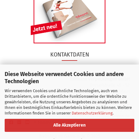
KONTAKTDATEN
Diese Webseite verwendet Cookies und andere
Tillmann Verpackungen GmbH
Technologien
Dieselstraße 46 - 52
Wir verwenden Cookies und ähnliche Technologien, auch von
D 63165 Mühlheim/Main
Drittanbietern, um die ordentliche Funktionsweise der Website zu
gewährleisten, die Nutzung unseres Angebotes zu analysieren und
Telefon:
+49 (0) 61 08 602 0
Ihnen ein bestmögliches Einkaufserlebnis bieten zu können. Weitere
Fax: +49 (0) 61 08 602 124
Informationen finden Sie in unserer
Datenschutzerklärung
.
info@tillmann-verpackungen.de
©
Tillmann Verpackungen GmbH
Alle Akzeptieren
Webshop
by Gambio.de © 2023