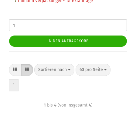
Tillmann Verpackungen® Direktanfrage
IN DEN ANFRAGEKORB
Sortieren nach
60 pro Seite
1
1
bis
4
(von insgesamt
4
)