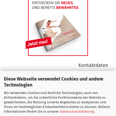
Kontaktdaten
Diese Webseite verwendet Cookies und andere
Tillmann Verpackungen GmbH
Technologien
Dieselstraße 46 - 52
Wir verwenden Cookies und ähnliche Technologien, auch von
D 63165 Mühlheim/Main
Drittanbietern, um die ordentliche Funktionsweise der Website zu
gewährleisten, die Nutzung unseres Angebotes zu analysieren und
Telefon:
+49 (0) 61 08 602 0
Ihnen ein bestmögliches Einkaufserlebnis bieten zu können. Weitere
Fax: +49 (0) 61 08 602 124
Informationen finden Sie in unserer
Datenschutzerklärung
.
info@tillmann-verpackungen.de