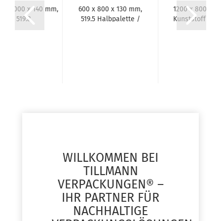
0 x 1000 x 140 mm,
600 x 800 x 130 mm,
1200 x 800 x 1
519.8
519.5 Halbpalette /
Kunststoffpale
stoffpalette/Einweg-
Kunststoffpalette...
Palette
Palette,...
WILLKOMMEN BEI
TILLMANN
VERPACKUNGEN® –
IHR PARTNER FÜR
NACHHALTIGE